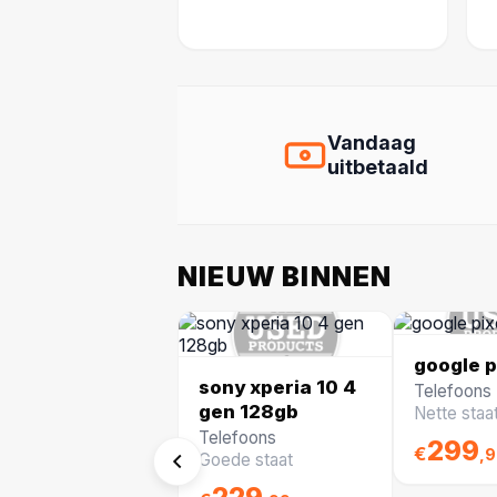
Vandaag
uitbetaald
NIEUW BINNEN
google p
sony xperia 10 4
Telefoons
gen 128gb
Nette staa
Telefoons
299
€
,
Goede staat