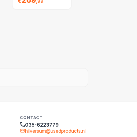
269
€
,99
CONTACT
035-6223779
hilversum@usedproducts.nl