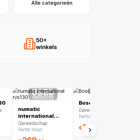
Alle categorieën
50+
winkels
430
Bosch set
numatic
s
Gereedschap
international
Nette staat
rvs130
Gereedschap
299
€
,99
Nette staat