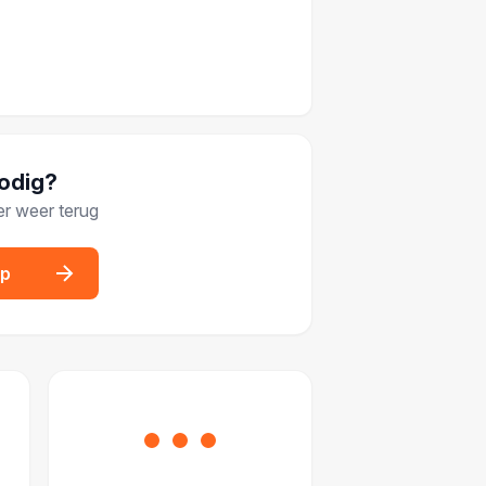
nodig?
er weer terug
op