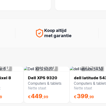
Koop altijd
met garantie
ixel 8
Dell XPS 9320
dell latitude 5
Computers & tablets
Computers & tablet
t
Nette staat
Nette staat
449
399
€
€
99
,99
,99